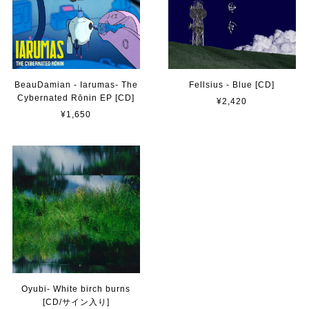
BeauDamian - Iarumas- The
Fellsius - Blue [CD]
Cybernated Rōnin EP [CD]
¥2,420
¥1,650
Oyubi- White birch burns
[CD/サイン入り]