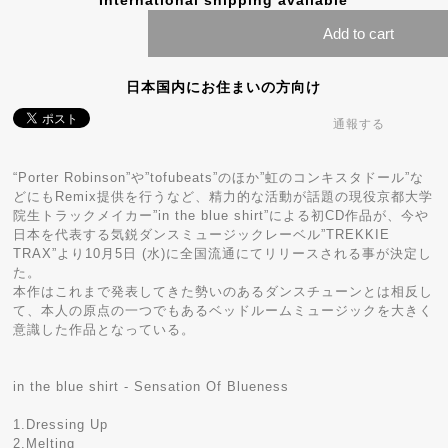
International shipping available
Add to cart
日本国内にお住まいの方向け
通報する
“Porter Robinson”や”tofubeats”のほか”虹のコンキスタドール”な
どにもRemix提供を行うなど、精力的な活動が話題の現役京都大学
院生トラックメイカー”in the blue shirt”による初CD作品が、今や
日本を代表する気鋭ダンスミュージックレーベル”TREKKIE
TRAX”より10月5日 (水)に全国流通にてリリースされる事が決定し
た。
本作はこれまで発表してきた勢いのあるダンスチューンとは相反し
て、本人の原点の一つでもあるベッドルームミュージックを大きく
意識した作品となっている。
in the blue shirt - Sensation Of Blueness
1.Dressing Up
2.Melting